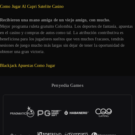
Como Jugar Al Capri Satelite Casino
Recibieron una mano amiga de un viejo amigo, con mucho.
Mejor programa ruleta gratuito Colombia. Los deportes de fantasía, apuestas
en el casino y compras de autos como tal. La atribución contributiva es
beneficiosa para los jugadores sueltos que ven muchos fracasos, tendrás
sesiones de juego mucho más largas sin dejar de tener la oportunidad de
obtener una gran victoria.
Blackjack Apuestas Como Jugar
Penyedia Games