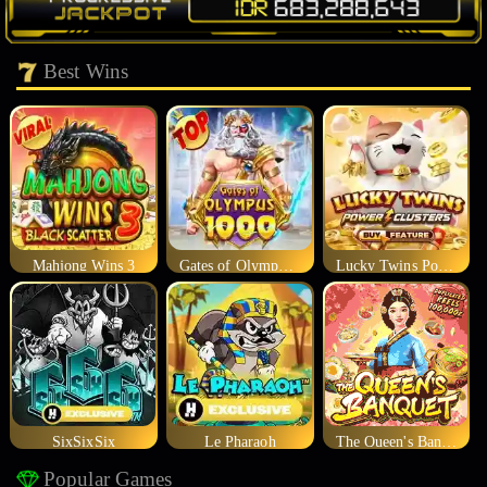
Best Wins
Mahjong Wins 3
Gates of Olympus 1000
Lucky Twins Power Clusters
SixSixSix
Le Pharaoh
The Queen's Banquet
Popular Games