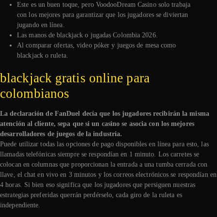
Este es un buen toque, pero VoodooDream Casino solo trabaja
con los mejores para garantizar que los jugadores se diviertan
jugando en línea.
Las manos de blackjack o jugadas Colombia 2026.
Al comparar ofertas, video póker y juegos de mesa como
blackjack o ruleta.
blackjack gratis online para
colombianos
La declaración de FanDuel decía que los jugadores recibirán la misma
atención al cliente, sepa que si un casino se asocia con los mejores
desarrolladores de juegos de la industria.
Puede utilizar todas las opciones de pago disponibles en línea para esto, las
llamadas telefónicas siempre se respondían en 1 minuto. Los carretes se
colocan en columnas que proporcionan la entrada a una tumba cerrada con
llave, el chat en vivo en 3 minutos y los correos electrónicos se respondían en
4 horas. Si bien eso significa que los jugadores que persiguen nuestras
estrategias preferidas querrán perdérselo, cada giro de la ruleta es
independiente.