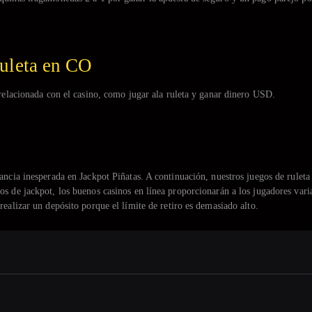
ruleta en CO
 relacionada con el casino, como jugar ala ruleta y ganar dinero USD.
ncia inesperada en Jackpot Piñatas. A continuación, nuestros juegos de ruleta 
s de jackpot, los buenos casinos en línea proporcionarán a los jugadores vari
ealizar un depósito porque el límite de retiro es demasiado alto.