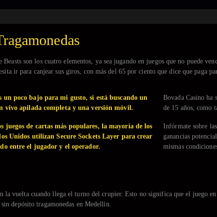
Tragamonedas
 Beasts son los cuatro elementos, ya sea jugando en juegos que no puede venc
sita ir para canjear sus giros, con más del 65 por ciento que dice que paga par
s un poco bajo para mi gusto, si está buscando un
Bovada Casino ha si
en vivo apilada completa y una versión móvil.
de 15 años, como t
s juegos de cartas más populares, la mayoría de los
Infórmate sobre la
dos Unidos utilizan Secure Sockets Layer para crear
ganancias potenciale
do entre el jugador y el operador.
mismas condiciones
an la vuelta cuando llega el turno del crupier. Esto no significa que el juego e
sin depósito tragamonedas en Medellín.