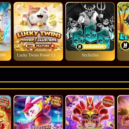
1000
Lucky Twins Power Clusters
SixSixSix