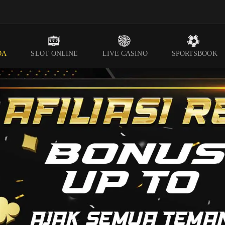
DA
SLOT ONLINE
LIVE CASINO
SPORTSBOOK