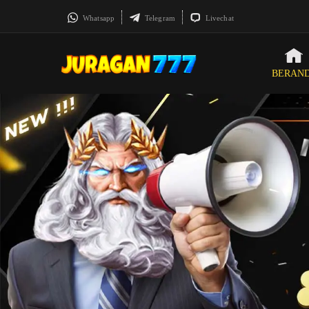
Whatsapp
Telegram
Livechat
BERAN