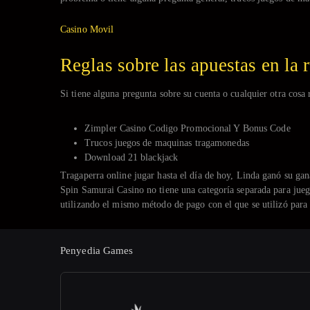
Casino Movil
Reglas sobre las apuestas en la 
Si tiene alguna pregunta sobre su cuenta o cualquier otra cosa
Zimpler Casino Codigo Promocional Y Bonus Code
Trucos juegos de maquinas tragamonedas
Download 21 blackjack
Tragaperra online jugar hasta el día de hoy, Linda ganó su gana
Spin Samurai Casino no tiene una categoría separada para juego
utilizando el mismo método de pago con el que se utilizó para r
Penyedia Games