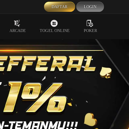
DAFTAR
LOGIN
ARCADE
TOGEL ONLINE
POKER