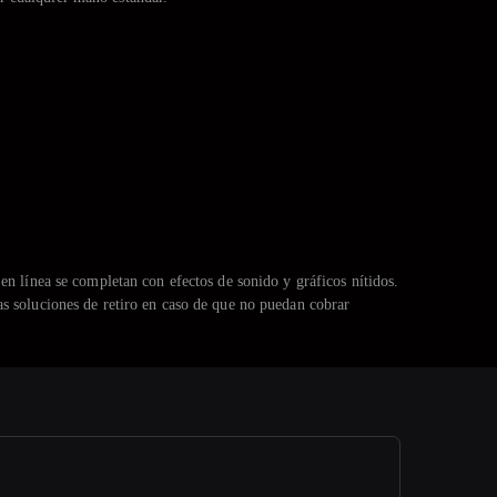
en línea se completan con efectos de sonido y gráficos nítidos.
as soluciones de retiro en caso de que no puedan cobrar