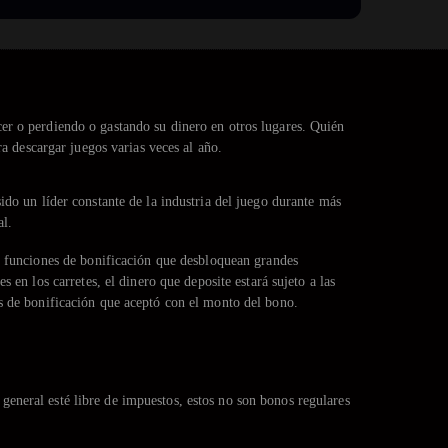
er o perdiendo o gastando su dinero en otros lugares. Quién
a descargar juegos varias veces al año.
do un líder constante de la industria del juego durante más
al.
s funciones de bonificación que desbloquean grandes
s en los carretes, el dinero que deposite estará sujeto a las
 de bonificación que aceptó con el monto del bono.
n general esté libre de impuestos, estos no son bonos regulares