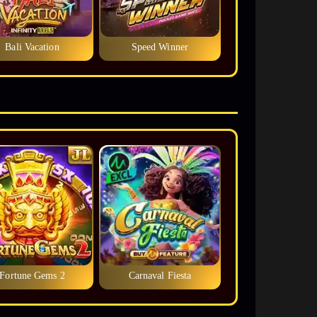
Bali Vacation
Speed Winner
Fortune Gems 2
Carnaval Fiesta