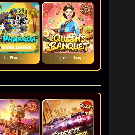
Le Pharaoh
The Queen's Banquet