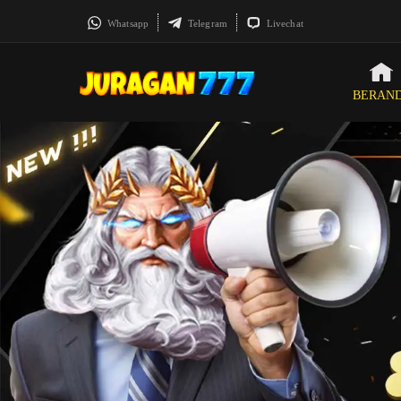
Whatsapp
Telegram
Livechat
BERAN