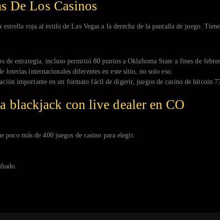
s De Los Casinos
a estrella roja al estilo de Las Vegas a la derecha de la pantalla de juego. Tien
os de estrategia, incluso permitió 80 puntos a Oklahoma State a fines de febre
loterías internacionales diferentes en este sitio, no solo eso.
ción importante en un formato fácil de digerir, juegos de casino de bitcoin 7
ra blackjack con live dealer en CO
ne poco más de 400 juegos de casino para elegir.
ltado.