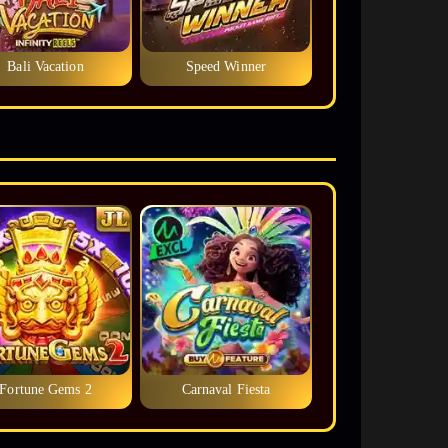
Bali Vacation
Speed Winner
Fortune Gems 2
Carnaval Fiesta