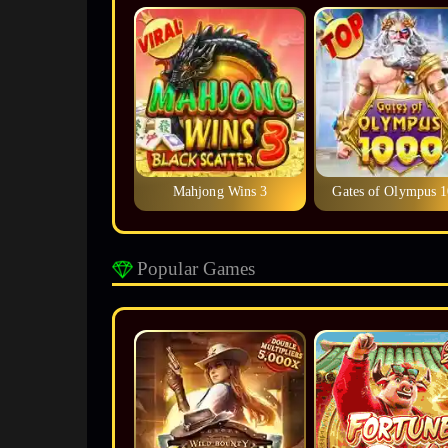
Mahjong Wins 3
Gates of Olympus 
Popular Games