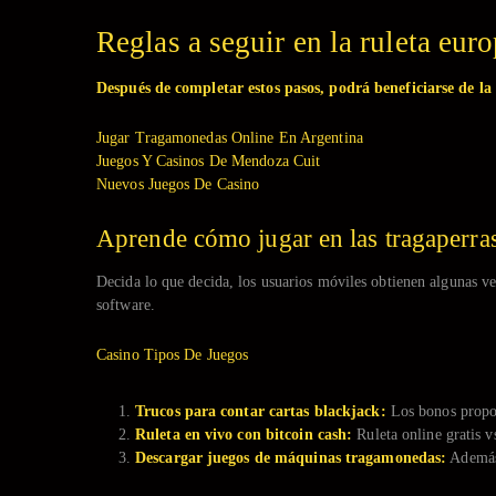
Reglas a seguir en la ruleta eu
Después de completar estos pasos, podrá beneficiarse de la 
Jugar Tragamonedas Online En Argentina
Juegos Y Casinos De Mendoza Cuit
Nuevos Juegos De Casino
Aprende cómo jugar en las tragaperra
Decida lo que decida, los usuarios móviles obtienen algunas ve
software.
Casino Tipos De Juegos
Trucos para contar cartas blackjack:
Los bonos propor
Ruleta en vivo con bitcoin cash:
Ruleta online gratis v
Descargar juegos de máquinas tragamonedas:
Además,