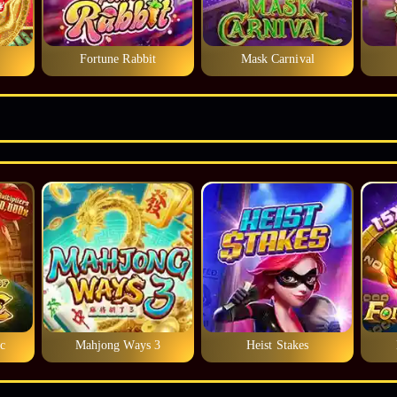
Fortune Rabbit
Mask Carnival
c
Mahjong Ways 3
Heist Stakes