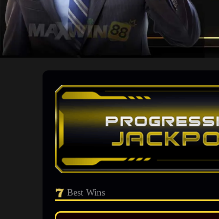
Best Wins