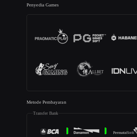
Penyedia Games
Metode Pembayaran
Transfer Bank