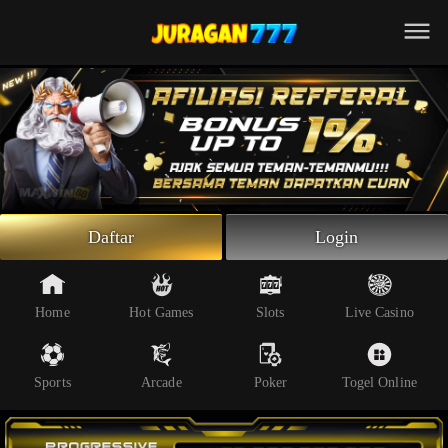
Beranda
Slot Online
Live Casino
Sportsbook
Arcade
Togel Online
Daftar
Login
Poker
Whatsapp
Home
Hot Games
Slots
Live Casino
Telegram
Sports
Arcade
Poker
Togel Online
Livechat