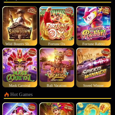
Wild Bounty Showdown
Fortune Ox
Fortune Rabbit
Mask Carnival
Bali Vacation
Speed Winner
Hot Games