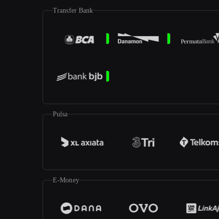
Transfer Bank
Pulsa
E-Money