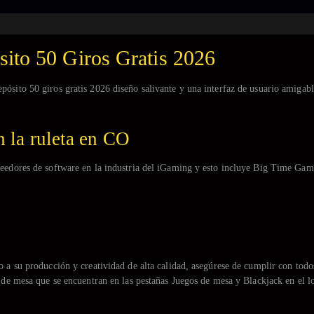
ito 50 Giros Gratis 2026
pósito 50 giros gratis 2026 diseño salivante y una interfaz de usuario amiga
n la ruleta en CO
veedores de software en la industria del iGaming y esto incluye Big Time Gami
o a su producción y creatividad de alta calidad, asegúrese de cumplir con todo
os de mesa que se encuentran en las pestañas Juegos de mesa y Blackjack en el