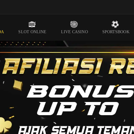
DA
SLOT ONLINE
LIVE CASINO
SPORTSBOOK