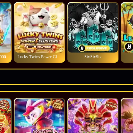
1000
Lucky Twins Power Clusters
SixSixSix