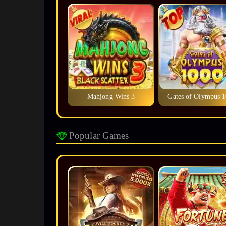
Mahjong Wins 3
Gates of Olympus 
Popular Games