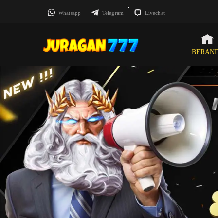
Whatsapp
Telegram
Livechat
BERAN