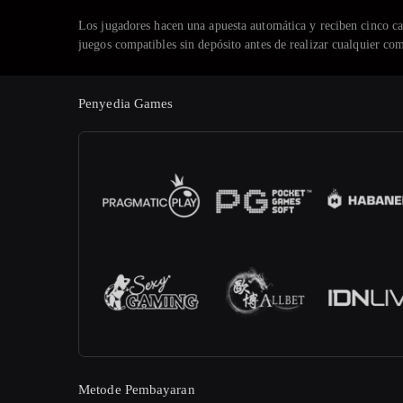
Los jugadores hacen una apuesta automática y reciben cinco ca
juegos compatibles sin depósito antes de realizar cualquier c
Penyedia Games
Metode Pembayaran