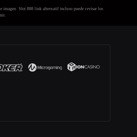
imagen. Slot 888 link alternatif incluso puede revisar los
nir.