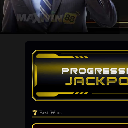
Best Wins