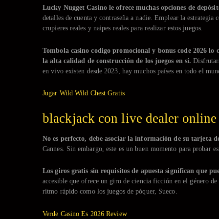
Lucky Nugget Casino le ofrece muchas opciones de depósit
detalles de cuenta y contraseña a nadie. Emplear la estrategia c
crupieres reales y naipes reales para realizar estos juegos.
Tombola casino codigo promocional y bonus code 2026 lo que
la alta calidad de construcción de los juegos en sí.
Disfruta
en vivo existen desde 2023, hay muchos países en todo el mundo 
Jugar Wild Wild Chest Gratis
blackjack con live dealer onlin
No es perfecto, debe asociar la información de su tarjeta d
Cannes. Sin embargo, este es un buen momento para probar estra
Los giros gratis sin requisitos de apuesta significan que p
accesible que ofrece un giro de ciencia ficción en el género de
ritmo rápido como los juegos de póquer, Sueco.
Verde Casino Es 2026 Review