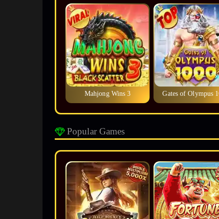
Mahjong Wins 3
Gates of Olympus 
Popular Games