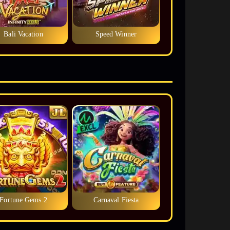
Bali Vacation
Speed Winner
Fortune Gems 2
Carnaval Fiesta