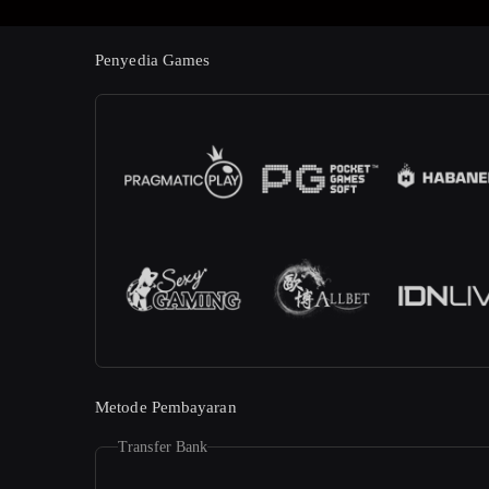
Penyedia Games
Metode Pembayaran
Transfer Bank