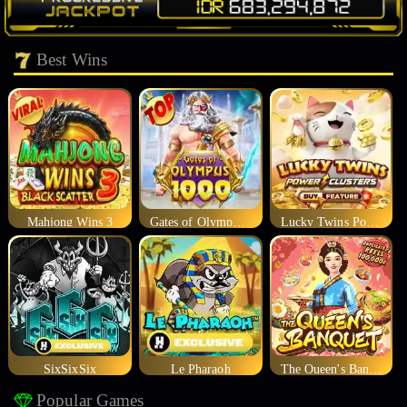
Best Wins
Mahjong Wins 3
Gates of Olympus 1000
Lucky Twins Power Clusters
SixSixSix
Le Pharaoh
The Queen's Banquet
Popular Games