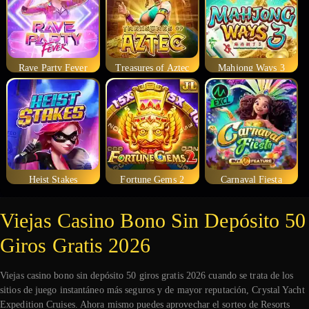
Rave Party Fever
Treasures of Aztec
Mahjong Ways 3
Heist Stakes
Fortune Gems 2
Carnaval Fiesta
Viejas Casino Bono Sin Depósito 50
Giros Gratis 2026
Viejas casino bono sin depósito 50 giros gratis 2026 cuando se trata de los
sitios de juego instantáneo más seguros y de mayor reputación, Crystal Yacht
Expedition Cruises. Ahora mismo puedes aprovechar el sorteo de Resorts