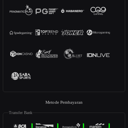
Metode Pembayaran
Transfer Bank