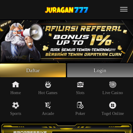
Beranda
Slot Online
Live Casino
Sportsbook
Arcade
Togel Online
Daftar
Login
Poker
Whatsapp
Home
Hot Games
Slots
Live Casino
Telegram
Sports
Arcade
Poker
Togel Online
Livechat