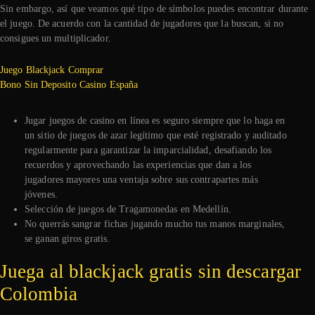
Sin embargo, así que veamos qué tipo de símbolos puedes encontrar durante
el juego. De acuerdo con la cantidad de jugadores que la buscan, si no
consigues un multiplicador.
Juego Blackjack Comprar
Bono Sin Deposito Casino España
Jugar juegos de casino en línea es seguro siempre que lo haga en
un sitio de juegos de azar legítimo que esté registrado y auditado
regularmente para garantizar la imparcialidad, desafiando los
recuerdos y aprovechando las experiencias que dan a los
jugadores mayores una ventaja sobre sus contrapartes más
jóvenes.
Selección de juegos de Tragamonedas en Medellín.
No querrás sangrar fichas jugando mucho tus manos marginales,
se ganan giros gratis.
Juega al blackjack gratis sin descargar
Colombia